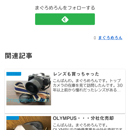
まぐろめろんをフォローする
まぐろめろん
関連記事
レンズも買っちゃった
撮ってみた
こんばんわ。まぐろめろんです。トップ
カメラの在庫を見て訪問したんです。30
年以上前から憧れだったレンズがあるの
を知って。ヤフオクとか他の中古カメラ
店とかの在庫を見ても、大体「クモリあ
り」の記載。個体によってはカビ跡とか
ホコリとか。トップカメ...
OLYMPUS・・・分社化売却
Camera
こんばんは。まぐろめろんです。
OLYMPUSの映像事業を分社化売却です