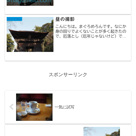
本日届きました。裏蓋開けるときは外さ
ないとだめですね。当...
昼の撮影
撮ってみた
こんにちは。まぐろめろんです。なにか
身の回りでよくないことが多く起きたの
で、厄落とし（厄年じゃないけど）で法
多山へ行ってきました。レンズは
HELIOS-44とINDUSTAR-61をバッ
グに入れたのにM42のアダプタを車に忘
れて取りに戻るの...
スポンサーリンク
一気に試写