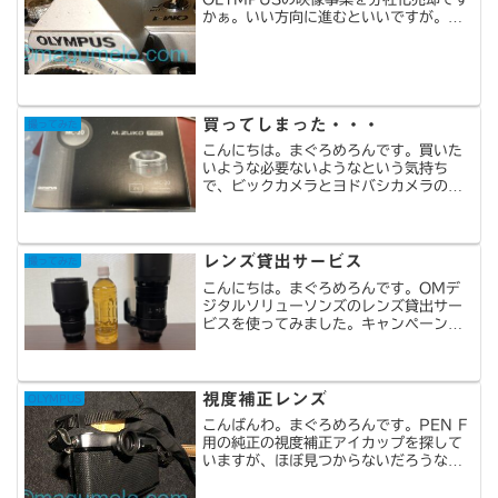
かぁ。いい方向に進むといいですが。で
もOLYMPUSという名称はもう使えない
のかなぁ。OM-1から始まりPEN D、中
古で購入したPEN FとPEN FT。コンパ
クトデジ...
買ってしまった・・・
撮ってみた
こんにちは。まぐろめろんです。買いた
いような必要ないようなという気持ち
で、ビックカメラとヨドバシカメラのア
プリで2年ほど「お気に入り」に追加し
たままだったMC-20。正式名称は
M.ZUIKO DIGITAL 2x
Teleconverter...
レンズ貸出サービス
撮ってみた
こんにちは。まぐろめろんです。OMデ
ジタルソリューソンズのレンズ貸出サー
ビスを使ってみました。キャンペーンや
ってました。お借りしたレンズは、
M.ZUIKO DIGITAL ED 300mm
F4.0 IS PRO。超望遠単焦点はどんな
もんか...
視度補正レンズ
OLYMPUS
こんばんわ。まぐろめろんです。PEN F
用の純正の視度補正アイカップを探して
いますが、ほぼ見つからないだろうなぁ
と半ば諦め。ヤフオクで視度補正レンズ
を装着するアイテムがあったので落札。