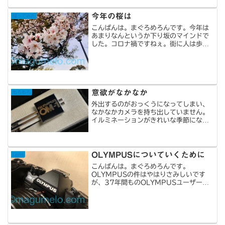
ジが2種類4個見えます。大きい方から外
します。する...
今年の桜は
撮ってみた
こんばんは。まぐろめろんです。今年は
あまりなんというか下り坂のマインドで
した。コロナ禍ですねぇ。街に人は歩か
ず、道路に車は走らず、桜は昔からひと
りで咲いているような見事な咲っぷり。
天候にも恵まれて開花期間は長かったで
すね。でもいつものように...
意欲がなかなか
もろもろ
外出するのがおっくうになってしまい、
なかなかカメラを持ち出していません。
イルミネーションがきれいな季節になっ
てきたから、撮りに行きたいなぁと思い
つつ日々が過ぎています。と思っている
間にOLYMPUSはOM-SYSTEMに変わ
りました。さて、...
OLYMPUSについていくために
Lens
こんばんは。まぐろめろんです。
OLYMPUSの件はやはりさみしいです
が、37年間ものOLYMPUSユーザーと
して！ここは！とレンズ2本買いまし
た。ポイント貯まってて使わなきゃいけ
なかったし。広角とフィッシュアイのボ
ディーキャップレンズです。...