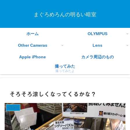
まぐろめろんの明るい暗室
ホーム
OLYMPUS
Other Cameras
Lens
Apple iPhone
カメラ周辺のもの
撮ってみた
撮ってみたよ
そろそろ涼しくなってくるかな？
もろもろ