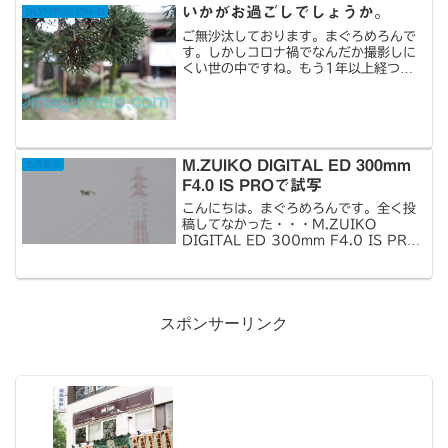
いかがお過ごしでしょうか。
OLYMPUS OM-D
ご無沙汰しております。まぐろめろんで
す。しかしコロナ禍でなんだか撮影しに
くい世の中ですね。もう1年以上経つの
にモチベーションが・・・そして昨年購
入したE-M1 MarkIIIですが、初めての
メンテナンスに出しました。無事なにも
なく返ってきま...
M.ZUIKO DIGITAL ED 300mm
もろもろ
F4.0 IS PROで試写
こんにちは。まぐろめろんです。全く投
稿してなかった・・・M.ZUIKO
DIGITAL ED 300mm F4.0 IS PRO
を持って藤前干潟に行ってきました。意
外と対岸遠いんだと。300mm×2でも
小さい。なんだか載せるような写真撮れ
ず...
スポンサーリンク